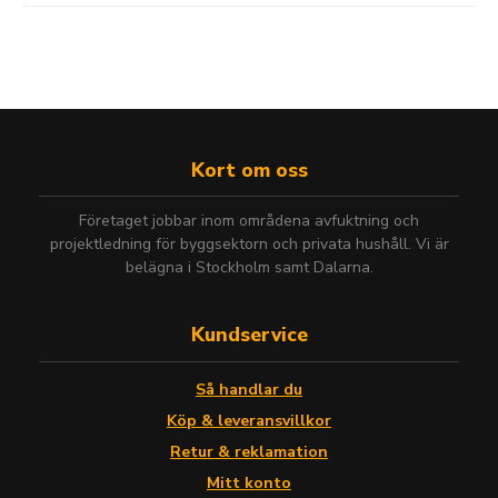
Kort om oss
Företaget jobbar inom områdena avfuktning och
projektledning för byggsektorn och privata hushåll. Vi är
belägna i Stockholm samt Dalarna.
Kundservice
Så handlar du
Köp & leveransvillkor
Retur & reklamation
Mitt konto