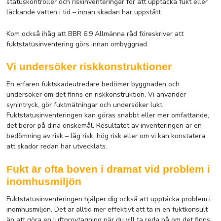
statuskontroller och riskinventeringar för att upptäcka fukt eller
läckande vatten i tid – innan skadan har uppstått.
Kom också ihåg att BBR 6:9 Allmänna råd föreskriver att
fuktstatusinventering görs innan ombyggnad.
Vi undersöker riskkonstruktioner
En erfaren fuktskadeutredare bedömer byggnaden och
undersöker om det finns en riskkonstruktion. Vi använder
synintryck, gör fuktmätningar och undersöker lukt.
Fuktstatusinventeringen kan göras snabbt eller mer omfattande,
det beror på dina önskemål. Resultatet av inventeringen är en
bedömning av risk – låg risk, hög risk eller om vi kan konstatera
att skador redan har utvecklats.
Fukt är ofta boven i dramat vid problem i
inomhusmiljön
Fuktstatusinventeringen hjälper dig också att upptäcka problem i
inomhusmiljön. Det är alltid mer effektivt att ta in en fuktkonsult
än att göra en luftprovtagning när du vill ta reda på om det finns