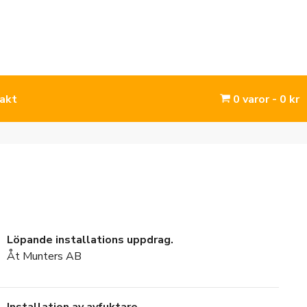
akt
0 varor
0 kr
Löpande installations uppdrag.
Åt Munters AB
Installation av avfuktare.