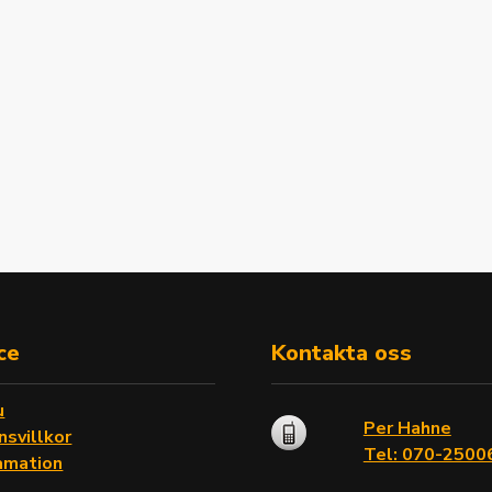
ce
Kontakta oss
u
Per Hahne
nsvillkor
Tel: 070-2500
amation