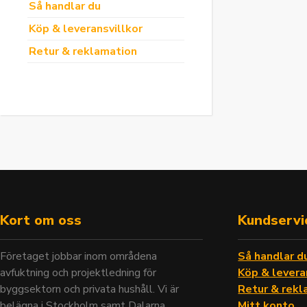
Så handlar du
Köp & leveransvillkor
Retur & reklamation
Kort om oss
Kundservi
Företaget jobbar inom områdena
Så handlar d
avfuktning och projektledning för
Köp & levera
byggsektorn och privata hushåll. Vi är
Retur & rekl
belägna i Stockholm samt Dalarna.
Mitt konto