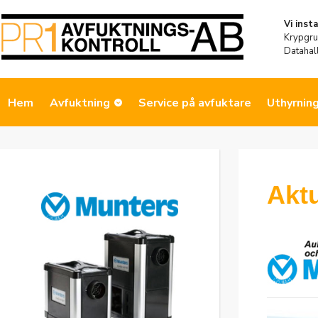
Vi insta
Krypgrun
Datahall
Hem
Avfuktning
Service på avfuktare
Uthyrnin
Aktu