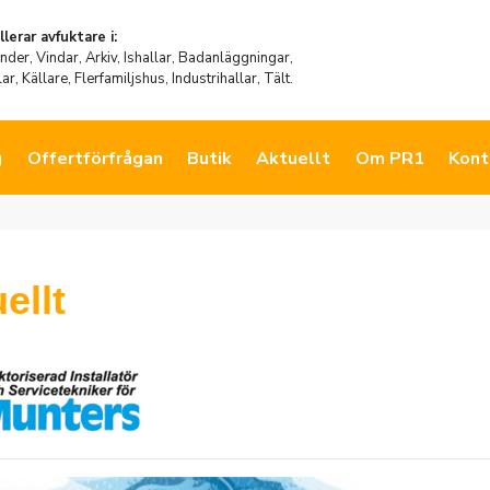
llerar avfuktare i:
der, Vindar, Arkiv, Ishallar, Badanläggningar,
ar, Källare, Flerfamiljshus, Industrihallar, Tält.
g
Offertförfrågan
Butik
Aktuellt
Om PR1
Kont
ellt