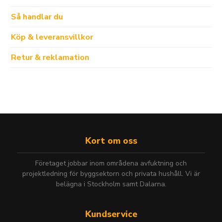
Så handlar du
Köp & leveransvillkor
Retur & reklamation
Kort om oss
Företaget jobbar inom områdena avfuktning och
projektledning för byggsektorn och privata hushåll. Vi är
belägna i Stockholm samt Dalarna.
Kundservice